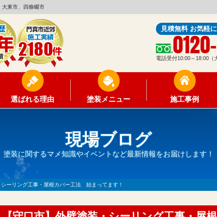
、大東市、四條畷市
見積無料 お気軽
0120
電話受付10:00～18:0
選ばれる理由
塗装メニュー
施工事例
現場ブログ
塗装に関するマメ知識やイベントなど最新情報をお届けします！
・シーリング工事・屋根カバー工法 始まってます！
【守口市】外壁塗装・シーリング工事・屋