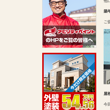
他
築
ご
屋
今