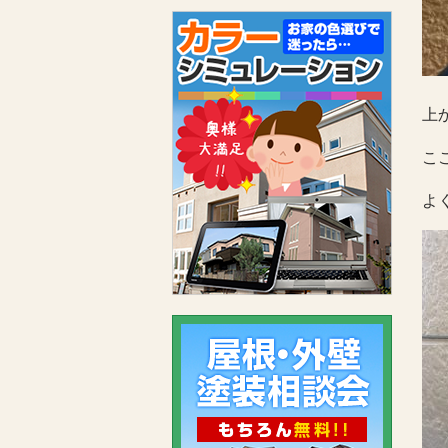
上
こ
よ