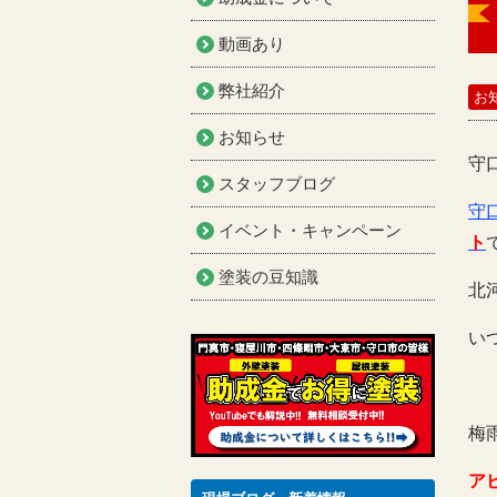
動画あり
弊社紹介
お
お知らせ
守
スタッフブログ
守
イベント・キャンペーン
ト
塗装の豆知識
北
い
梅
ア