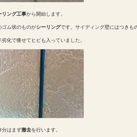
ーリング工事
から開始します。
のゴム状のものが
シーリング
です。サイディング壁にはつきも
年劣化で痩せてヒビも入っていました。
存分はまず
撤去
を行います。