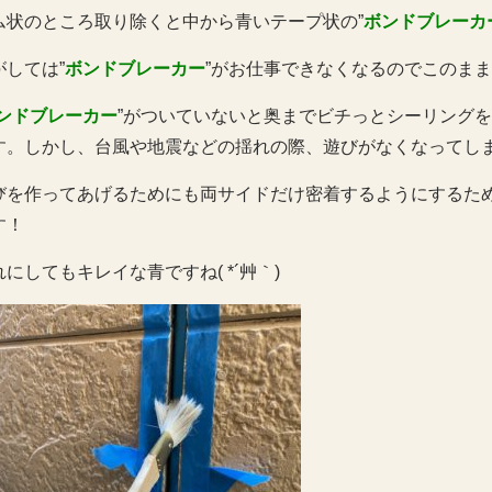
ム状のところ取り除くと中から青いテープ状の”
ボンドブレーカ
がしては”
ボンドブレーカー
”がお仕事できなくなるのでこのま
ンドブレーカー
”がついていないと奥までビチっとシーリング
す。しかし、台風や地震などの揺れの際、遊びがなくなってし
びを作ってあげるためにも両サイドだけ密着するようにするため
す！
れにしてもキレイな青ですね( *´艸｀)