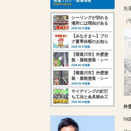
現場ブログ・新着情報
STAFF BLOG
先
シーリングが切れる
（
場所には理由がある
【動画あり】
2026.08.07更新
【みなさまへ】ブロ
グ夏季休暇のお知ら
せ
2026.08.07更新
【寝屋川市】外壁塗
装・屋根塗装・シー
リング工事 高圧洗
2026.08.06更新
浄行いました
【寝屋川市】外壁塗
装・屋根塗装・シー
リング工事 シーリ
2026.08.05更新
ング工事行いました
サイデイングの釘打
(‘◇’)ゞ
ち工法と金具留め工
法、それによって変
2026.08.04更新
外
わる塗装時の対応
【動画あり】
N