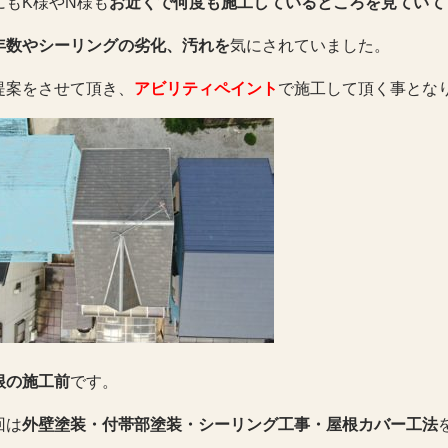
にもK様やN様も
お近くで何度も施工しているところを見ていて
年数やシーリングの劣化、汚れを
気にされていました。
提案をさせて頂き、
アビリティペイント
で施工して頂く事とな
根の施工前
です。
回は
外壁塗装・付帯部塗装・シーリング工事・屋根カバー工法