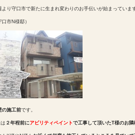
週より守口市で新たに生まれ変わりのお手伝いが始まっています( 
守口市N様邸）
壁の施工前
です。
様は
２年程前に
アビリティペイント
で工事して頂いたT様のお隣