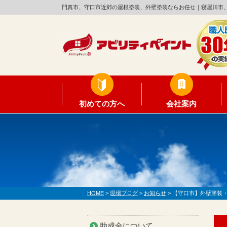
門真市、守口市近郊の屋根塗装、外壁塗装ならお任せ｜寝屋川市
初めての方へ
会社案内
HOME
>
現場ブログ
>
お知らせ
>
【守口市】外壁塗装
助成金について