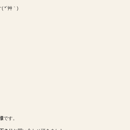
*´艸｀)
様
です。