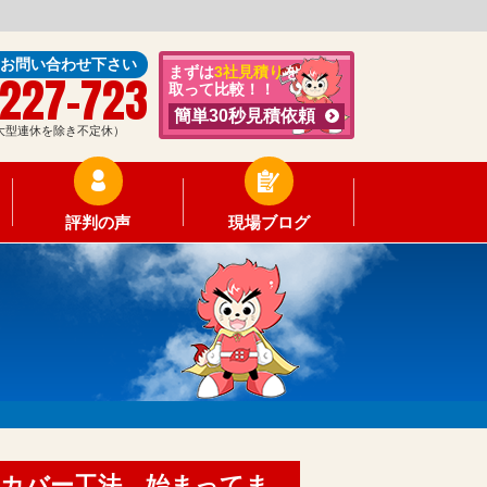
にお問い合わせ下さい
まずは
3社見積り
を
-227-723
取って比較！！
簡単30秒見積依頼
0（大型連休を除き不定休）
評判の声
現場ブログ
根カバー工法 始まってま