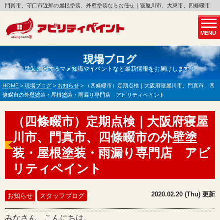
門真市、守口市近郊の屋根塗装、外壁塗装ならお任せ｜寝屋川市、大東市、四條畷市
MENU
現場ブログ
塗装に関するマメ知識やイベントなど最新情報をお届けします！
HOME
>
現場ブログ
>
お知らせ
>
（四條畷市）定期点検｜大阪府寝屋川市、門真市、四
條畷市の外壁塗装・屋根塗装・雨漏り専門店 アビリティペイント
（四條畷市）定期点検｜大阪府寝屋
川市、門真市、四條畷市の外壁塗
装・屋根塗装・雨漏り専門店 アビ
リティペイント
2020.02.20 (Thu) 更新
お知らせ
スタッフブログ
みなさん、こんにちは。