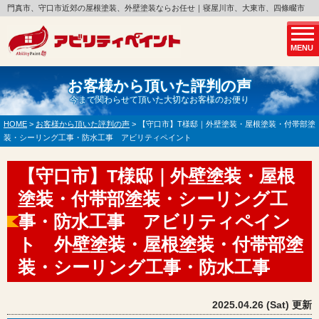
門真市、守口市近郊の屋根塗装、外壁塗装ならお任せ｜寝屋川市、大東市、四條畷市
MENU
お客様から頂いた評判の声
今まで関わらせて頂いた大切なお客様のお便り
HOME
>
お客様から頂いた評判の声
>
【守口市】T様邸｜外壁塗装・屋根塗装・付帯部塗
装・シーリング工事・防水工事 アビリティペイント
【守口市】T様邸｜外壁塗装・屋根
塗装・付帯部塗装・シーリング工
事・防水工事 アビリティペイン
ト 外壁塗装・屋根塗装・付帯部塗
装・シーリング工事・防水工事
2025.04.26 (Sat) 更新